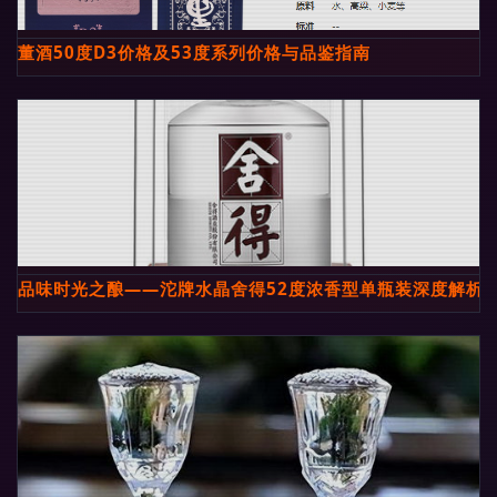
董酒50度D3价格及53度系列价格与品鉴指南
品味时光之酿——沱牌水晶舍得52度浓香型单瓶装深度解析